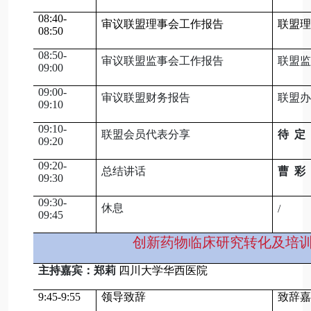
08:40-
审议联盟理事会工作报告
联盟理
08:50
08:50-
审议联盟监事会工作报告
联盟监
09:00
09:00-
审议联盟财务报告
联盟办
09:10
09:10-
联盟会员代表分享
待 定
09:20
09:20-
总结讲话
曹 彩
09:30
09:30-
休息
/
09:45
创新药物临床研究转化及培
主持嘉宾：郑莉
四川大学华西医院
9:45-9:55
领导致辞
致辞嘉