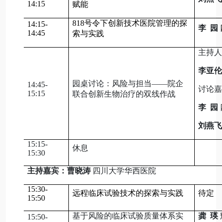
14:15
赋能
818号令下创新技术医院管理的探
14:15-
李 园
14:45
索与实践
主持人
李亚伦
园桌讨论：风险与担当——院企
14:45-
讨论嘉
15:15
联合创新生物治疗的双线作战
李 园
刘燕飞
15:15-
休息
15:30
主持嘉宾：曹晓涛
四川大学华西医院
15:30-
远程临床试验技术的探索与实践
待定
15:50
基于风险的临床试验质量体系实
龚 瑛
15:50-