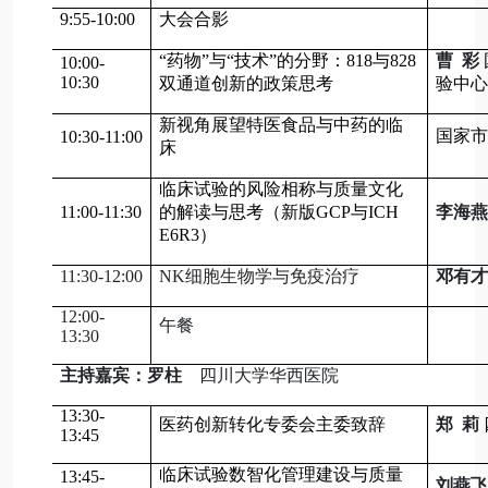
9:55-10:00
大会合影
“药物”与“技术”的分野：818与828
曹 彩
10:00-
10:30
双通道创新的政策思考
验中心
新视角展望特医食品与中药的临
国家市
10:30-11:00
床
临床试验的风险相称与质量文化
11:00-11:30
的解读与思考（新版GCP与
ICH
李海燕
E6R3
）
11:30-12:00
NK细胞生物学与免疫治疗
邓有
12:00-
午餐
13:30
主持嘉宾：罗柱
四川大学华西医院
13:30-
医药创新转化专委会主委致辞
郑 莉
13:45
临床试验数智化管理建设与质量
13:45-
刘燕飞