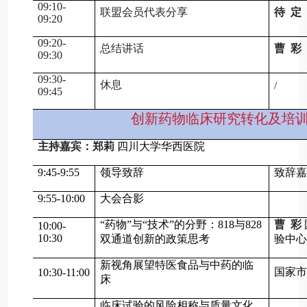
09:10-
联盟会员代表分享
待 定
09:20
09:20-
总结讲话
曹 彩
09:30
09:30-
休息
/
09:45
创新药物临床研究转化及培
主持嘉宾：郑莉
四川大学华西医院
9:45-9:55
领导致辞
致辞嘉
9:55-10:00
大会合影
“药物”与“技术”的分野：818与828
曹 彩
10:00-
10:30
双通道创新的政策思考
验中心
新视角展望特医食品与中药的临
国家市
10:30-11:00
床
临床试验的风险相称与质量文化