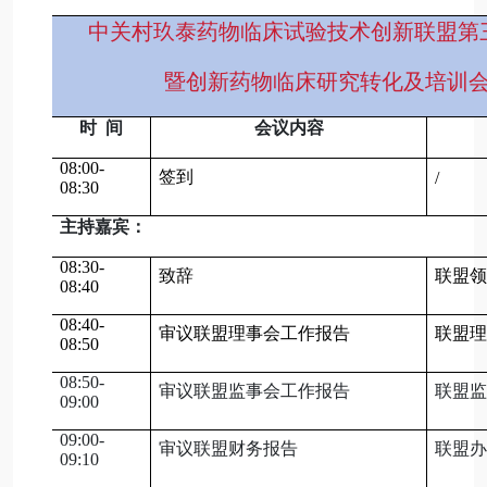
中关村玖泰药物临床试验技术创新联盟第
暨创新药物临床研究转化及培训会
时 间
会议内容
08:00-
签到
/
08:30
主持嘉宾：
08:30-
致辞
联盟领
08:40
08:40-
审议联盟理事会工作报告
联盟理
08:50
08:50-
审议联盟监事会工作报告
联盟监
09:00
09:00-
审议联盟财务报告
联盟办
09:10