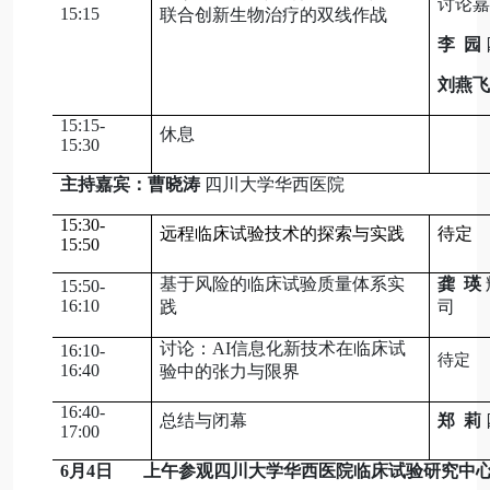
讨论嘉
15:15
联合创新生物治疗的双线作战
李 园
刘燕飞
15:15-
休息
15:30
主持嘉宾：曹晓涛
四川大学华西医院
15:30-
远程临床试验技术的探索与实践
待定
15:50
基于风险的临床试验质量体系实
龚 瑛
15:50-
16:10
践
司
讨论：AI信息化新技术在临床试
16:10-
待定
16:40
验中的张力与限界
16:40-
总结与闭幕
郑 莉
17:00
6月4日 上午参观四川大学华西医院临床试验研究中