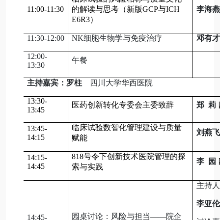
11:00-11:30
的解读与思考（新版GCP与
ICH
李海燕
E6R3
）
11:30-12:00
NK细胞生物学与免疫治疗
邓有
12:00-
午餐
13:30
主持嘉宾：罗柱
四川大学华西医院
13:30-
医药创新转化专委会主委致辞
郑 莉
13:45
临床试验数智化管理建设与质量
13:45-
刘燕飞
14:15
赋能
818号令下创新技术医院管理的探
14:15-
李 园
14:45
索与实践
主持人
李亚伦
园桌讨论：风险与担当——院企
14:45-