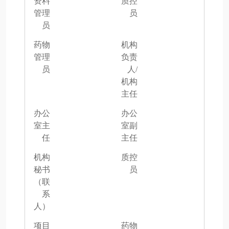
资料
质控
管理
员
员
药物
机构
管理
负责
员
人/
机构
主任
办公
办公
室主
室副
任
主任
机构
质控
秘书
员
（联
系
人）
项目
药物